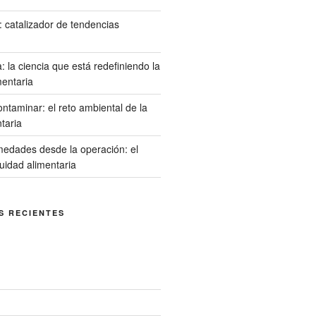
l: catalizador de tendencias
 la ciencia que está redefiniendo la
mentaria
ontaminar: el reto ambiental de la
ntaria
medades desde la operación: el
cuidad alimentaria
S RECIENTES