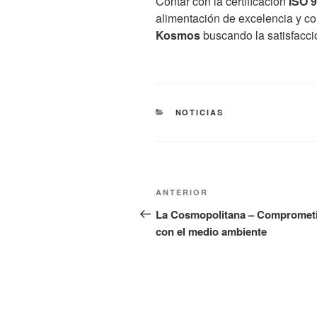
Contar con la certificación
ISO 
alimentación de excelencia y co
Kosmos
buscando la satisfacción
CATEGORÍAS
NOTICIAS
Navegación
Entrada
ANTERIOR
de
anterior:
La Cosmopolitana – Compromet
con el medio ambiente
entradas