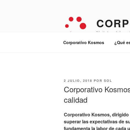
Saltar
al
contenido
CORP
Noticias del sec
Corporativo Kosmos
¿Qué e
PUBLICADO
2 JULIO, 2018
POR
SOL
EL
Corporativo Kosmos,
calidad
Corporativo Kosmos, dirigid
superar las expectativas de su
fundamenta la labor de cada 