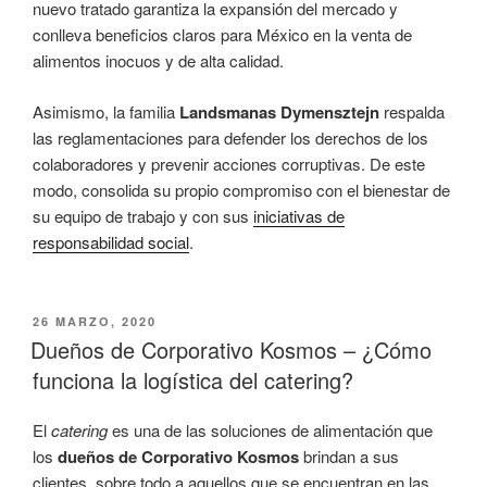
nuevo tratado garantiza la expansión del mercado y
conlleva beneficios claros para México en la venta de
alimentos inocuos y de alta calidad.
Asimismo, la familia
Landsmanas Dymensztejn
respalda
las reglamentaciones para defender los derechos de los
colaboradores y prevenir acciones corruptivas. De este
modo, consolida su propio compromiso con el bienestar de
su equipo de trabajo y con sus
iniciativas de
responsabilidad social
.
PUBLICADO
26 MARZO, 2020
EL
Dueños de Corporativo Kosmos – ¿Cómo
funciona la logística del catering?
El
catering
es una de las soluciones de alimentación que
los
dueños de Corporativo Kosmos
brindan a sus
clientes, sobre todo a aquellos que se encuentran en las