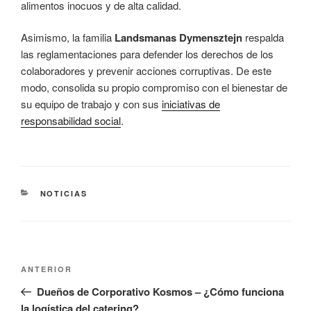
alimentos inocuos y de alta calidad.
Asimismo, la familia
Landsmanas Dymensztejn
respalda
las reglamentaciones para defender los derechos de los
colaboradores y prevenir acciones corruptivas. De este
modo, consolida su propio compromiso con el bienestar de
su equipo de trabajo y con sus
iniciativas de
responsabilidad social
.
CATEGORÍAS
NOTICIAS
Navegación
Entrada
ANTERIOR
de
anterior:
Dueños de Corporativo Kosmos – ¿Cómo funciona
entradas
la logística del catering?