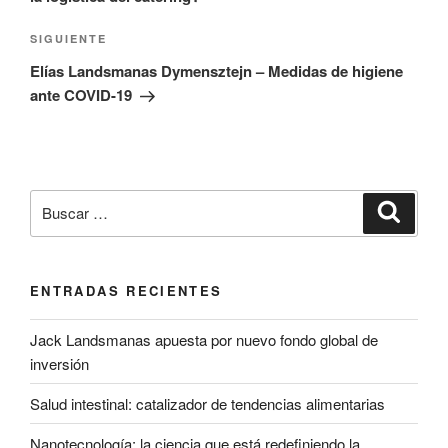
Siguiente
SIGUIENTE
entrada
Elías Landsmanas Dymensztejn – Medidas de higiene
ante COVID-19
Buscar
Buscar
por:
ENTRADAS RECIENTES
Jack Landsmanas apuesta por nuevo fondo global de
inversión
Salud intestinal: catalizador de tendencias alimentarias
Nanotecnología: la ciencia que está redefiniendo la