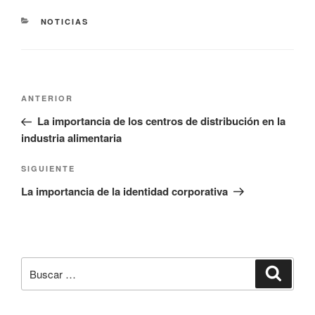
CATEGORÍAS
NOTICIAS
Navegación
Entrada
ANTERIOR
de
anterior:
La importancia de los centros de distribución en la
entradas
industria alimentaria
Siguiente
SIGUIENTE
entrada
La importancia de la identidad corporativa
Buscar
Buscar
por: