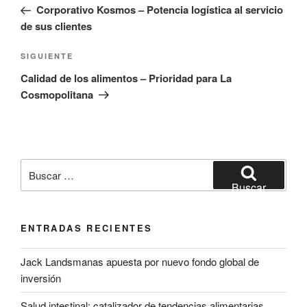
anterior:
Corporativo Kosmos – Potencia logística al servicio
entradas
de sus clientes
Siguiente
SIGUIENTE
entrada
Calidad de los alimentos – Prioridad para La
Cosmopolitana
Buscar
por:
Buscar
ENTRADAS RECIENTES
Jack Landsmanas apuesta por nuevo fondo global de
inversión
Salud intestinal: catalizador de tendencias alimentarias