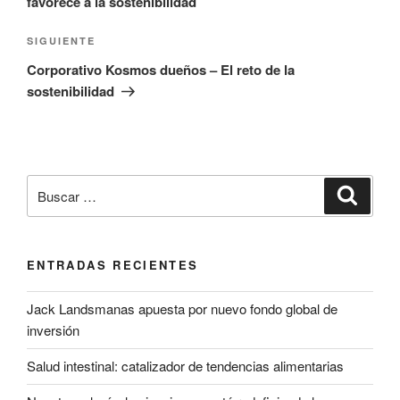
favorece a la sostenibilidad
Siguiente
SIGUIENTE
entrada
Corporativo Kosmos dueños – El reto de la
sostenibilidad
Buscar
Buscar
por:
ENTRADAS RECIENTES
Jack Landsmanas apuesta por nuevo fondo global de
inversión
Salud intestinal: catalizador de tendencias alimentarias