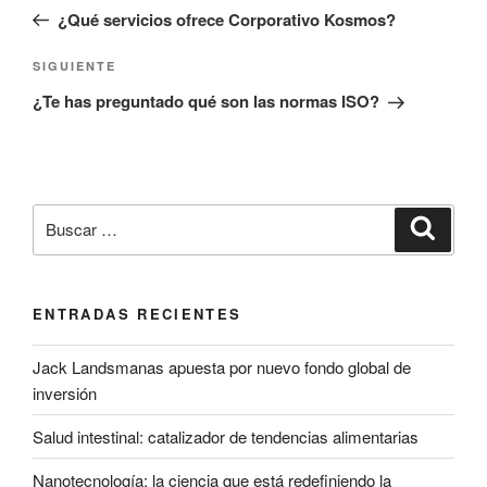
de
anterior:
¿Qué servicios ofrece Corporativo Kosmos?
entradas
Siguiente
SIGUIENTE
entrada
¿Te has preguntado qué son las normas ISO?
Buscar
Buscar
por:
ENTRADAS RECIENTES
Jack Landsmanas apuesta por nuevo fondo global de
inversión
Salud intestinal: catalizador de tendencias alimentarias
Nanotecnología: la ciencia que está redefiniendo la