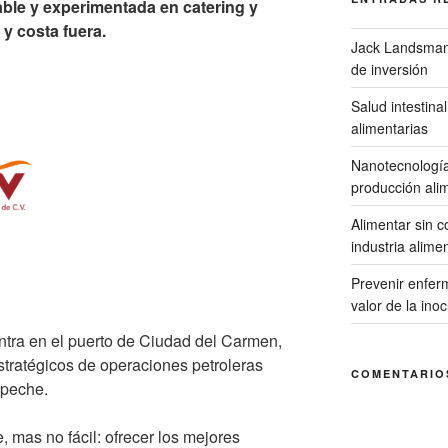
le y experimentada en catering y
 y costa fuera.
Jack Landsmana
de inversión
Salud intestina
alimentarias
Nanotecnología:
producción ali
Alimentar sin c
industria alime
Prevenir enfer
valor de la ino
ntra en el puerto de Ciudad del Carmen,
tratégicos de operaciones petroleras
COMENTARIO
mpeche.
, mas no fácil: ofrecer los mejores