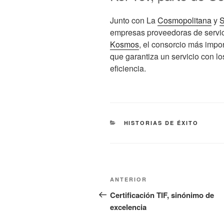
Junto con La
Cosmopolitana
y
S
empresas proveedoras de servic
Kosmos
, el consorcio más impo
que garantiza un servicio con l
eficiencia.
CATEGORÍAS
HISTORIAS DE ÉXITO
Navegación
Entrada
ANTERIOR
de
anterior:
Certificación TIF, sinónimo de
excelencia
entradas