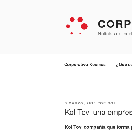
Saltar
al
contenido
CORP
Noticias del sec
Corporativo Kosmos
¿Qué e
PUBLICADO
8 MARZO, 2018
POR
SOL
EL
Kol Tov: una empre
Kol Tov, compañía que forma 