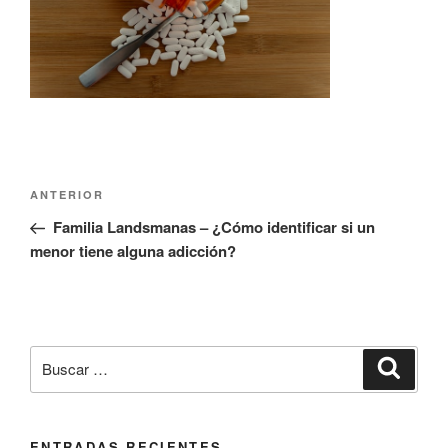
Navegación
Entrada
ANTERIOR
de
anterior:
Familia Landsmanas – ¿Cómo identificar si un
entradas
menor tiene alguna adicción?
Buscar
Buscar
por:
ENTRADAS RECIENTES