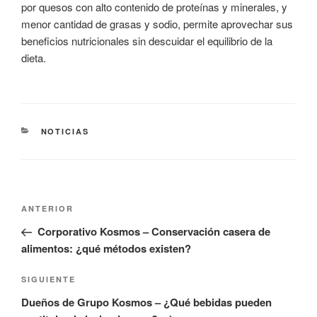
por quesos con alto contenido de proteínas y minerales, y
menor cantidad de grasas y sodio, permite aprovechar sus
beneficios nutricionales sin descuidar el equilibrio de la
dieta.
CATEGORÍAS
NOTICIAS
Navegación
Entrada
ANTERIOR
de
anterior:
Corporativo Kosmos – Conservación casera de
entradas
alimentos: ¿qué métodos existen?
Siguiente
SIGUIENTE
entrada
Dueños de Grupo Kosmos – ¿Qué bebidas pueden