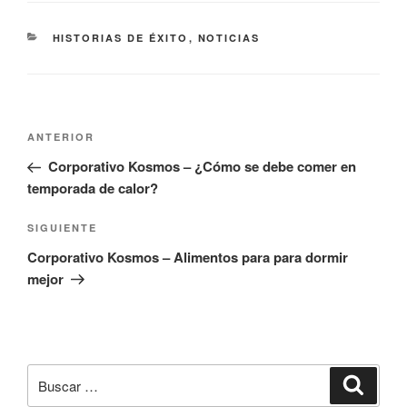
CATEGORÍAS
HISTORIAS DE ÉXITO
,
NOTICIAS
Navegación
Entrada
ANTERIOR
de
anterior:
Corporativo Kosmos – ¿Cómo se debe comer en
entradas
temporada de calor?
Siguiente
SIGUIENTE
entrada
Corporativo Kosmos – Alimentos para para dormir
mejor
Buscar
Buscar
por: