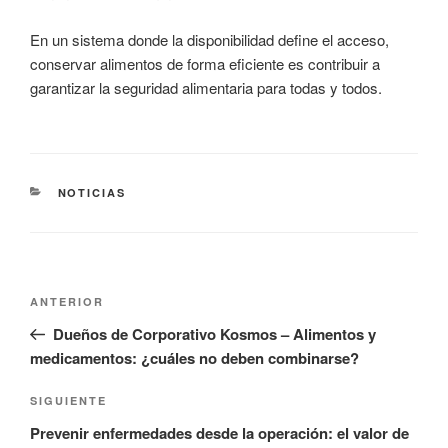
En un sistema donde la disponibilidad define el acceso,
conservar alimentos de forma eficiente es contribuir a
garantizar la seguridad alimentaria para todas y todos.
CATEGORÍAS
NOTICIAS
Navegación
Entrada
ANTERIOR
de
anterior:
Dueños de Corporativo Kosmos – Alimentos y
entradas
medicamentos: ¿cuáles no deben combinarse?
Siguiente
SIGUIENTE
entrada
Prevenir enfermedades desde la operación: el valor de