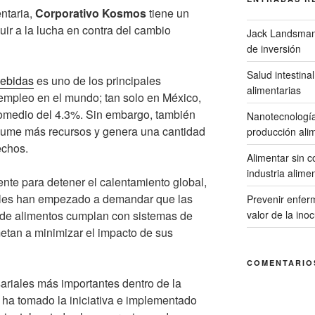
entaria,
Corporativo Kosmos
tiene un
buir a la lucha en contra del cambio
Jack Landsmana
de inversión
Salud intestina
bebidas
es uno de los principales
alimentarias
empleo en el mundo; tan solo en México,
romedio del 4.3%. Sin embargo, también
Nanotecnología:
sume más recursos y genera una cantidad
producción ali
echos.
Alimentar sin c
industria alime
ente para detener el calentamiento global,
nales han empezado a demandar que las
Prevenir enfer
a de alimentos cumplan con sistemas de
valor de la ino
etan a minimizar el impacto de sus
COMENTARIO
ariales más importantes dentro de la
s
ha tomado la iniciativa e implementado