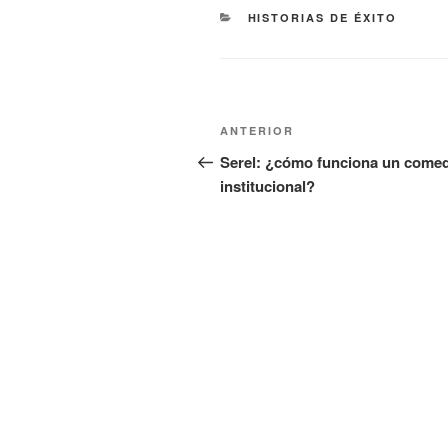
CATEGORÍAS
HISTORIAS DE ÉXITO
Navegación
Entrada
ANTERIOR
de
anterior:
Serel: ¿cómo funciona un come
institucional?
entradas