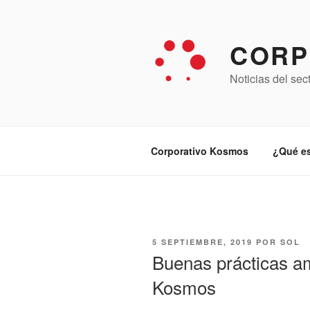
Saltar
al
contenido
CORP
Noticias del sec
Corporativo Kosmos
¿Qué e
PUBLICADO
5 SEPTIEMBRE, 2019
POR
SOL
EL
Buenas prácticas am
Kosmos