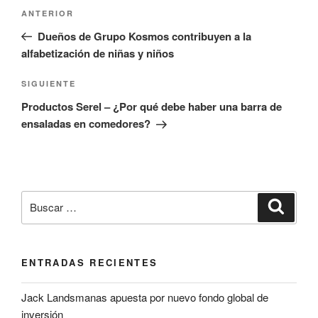
Navegación
Entrada
ANTERIOR
de
anterior:
Dueños de Grupo Kosmos contribuyen a la
entradas
alfabetización de niñas y niños
Siguiente
SIGUIENTE
entrada
Productos Serel – ¿Por qué debe haber una barra de
ensaladas en comedores?
Buscar
Buscar
por:
ENTRADAS RECIENTES
Jack Landsmanas apuesta por nuevo fondo global de
inversión