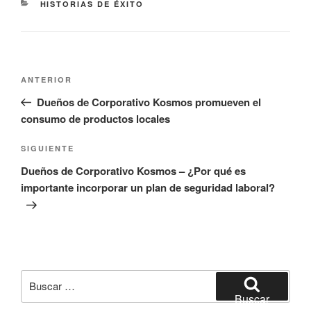
CATEGORÍAS
HISTORIAS DE ÉXITO
Navegación
Entrada
ANTERIOR
de
anterior:
Dueños de Corporativo Kosmos promueven el
entradas
consumo de productos locales
Siguiente
SIGUIENTE
entrada
Dueños de Corporativo Kosmos – ¿Por qué es
importante incorporar un plan de seguridad laboral?
Buscar
por:
Buscar