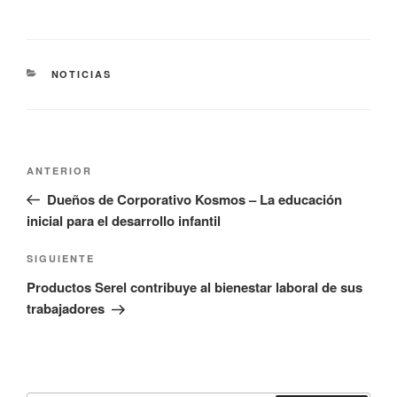
CATEGORÍAS
NOTICIAS
Navegación
Entrada
ANTERIOR
de
anterior:
Dueños de Corporativo Kosmos – La educación
entradas
inicial para el desarrollo infantil
Siguiente
SIGUIENTE
entrada
Productos Serel contribuye al bienestar laboral de sus
trabajadores